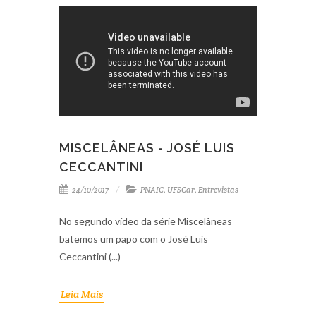
MISCELÂNEAS - JOSÉ LUIS
CECCANTINI
24/10/2017
PNAIC
,
UFSCar
,
Entrevistas
No segundo vídeo da série Miscelâneas
batemos um papo com o José Luís
Ceccantini (...)
Leia Mais