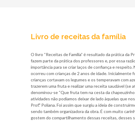
Livro de receitas da família
O livro “Receitas de Família” é resultado da prática da 
fazem parte da prática dos professores e, por essa razão
importância para se criar laços de confiança e respeito
ocorreu com crianças de 2 anos de idade. Inicialmente f
crianças cortavam os legumes e os temperavam com azeite
trazerem uma fruta e realizar uma receita saudável (se 
denominou-se “Que fruta tem na cesta da chapeuzinho ver
atividades não podíamos deixar de lado àquelas que nos 
Prof.ª Poliana. Foi assim que surgiu a ideia de construi
sendo também organizadora da obra. É com muito carinh
gostem do compartilhamento dessas receitas, desses sorr