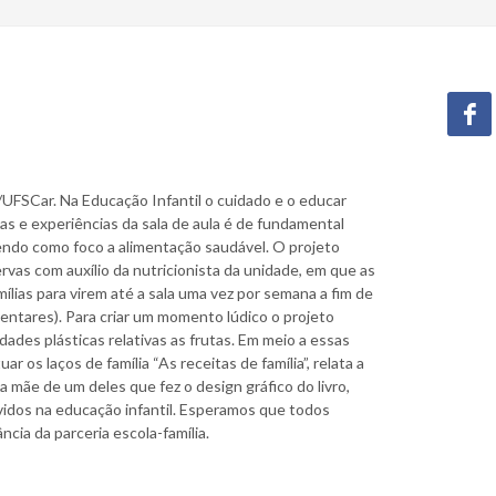
AC/UFSCar. Na Educação Infantil o cuidado e o educar
ias e experiências da sala de aula é de fundamental
 tendo como foco a alimentação saudável. O projeto
rvas com auxílio da nutricionista da unidade, em que as
lias para virem até a sala uma vez por semana a fim de
mentares). Para criar um momento lúdico o projeto
ades plásticas relativas as frutas. Em meio a essas
os laços de família “As receitas de família”, relata a
a mãe de um deles que fez o design gráfico do livro,
vidos na educação infantil. Esperamos que todos
cia da parceria escola-família.