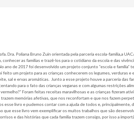
Profa. Dra. Poliana Bruno Zuin orientada pela parceria escola-família,a U
, conhecer as famílias e trazê-los para o cotidiano da escola e das vivênc
. No ano de 2017 foi desenvolvido um projeto conjunto “escola e família”
oi feito um projeto para as crianças conhecerem os legumes, verduras e e
, sal e ervas aromáticas. Junto a esse projeto houve a parceria das famí
atentando para o fato das crianças veganas e com algumas restrições ali
melho?” Foram feitas receitas maravilhosas e as crianças fizeram ativid
trazem memórias afetivas, que nos reconfortam e que nos fazem perpetuar 
rmos esse livro e pudemos contar com a ajuda de todos e, principalmente, d
o que esse livro vem exemplificar os muitos trabalhos que são desenvol
isos e das histórias que cada família trazem consigo, por isso a importân